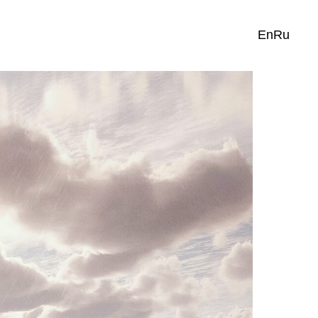
En
Ru